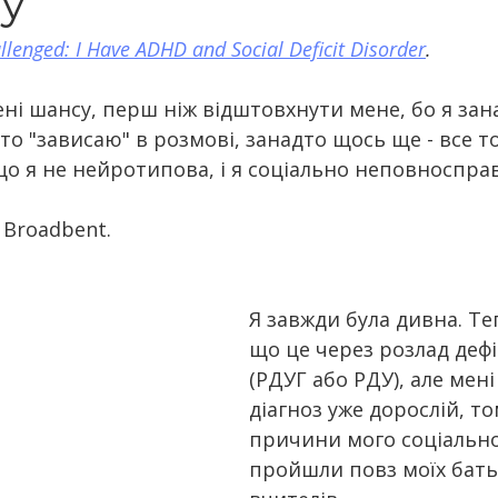
у
llenged: I Have ADHD and Social Deficit Disorder
.
ні шансу, перш ніж відштовхнути мене, бо я зан
то "зависаю" в розмові, занадто щось ще - все то
о я не нейротипова, і я соціально неповноспра
 Broadbent.
Я завжди була дивна. Те
що це через розлад дефі
(РДУГ або РДУ), але мен
діагноз уже дорослій, т
причини мого соціально
пройшли повз моїх батьк