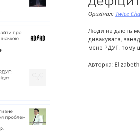
дефіцит
.
Оригінал: 
Twice Cha
Люди не дають ме
сайти про
дивакувата, занад
аїнською
мене РДУГ, тому щ
р.
Авторка: Elizabeth
РДУГ:
ідат
.
тивне
ня проблем
 р.