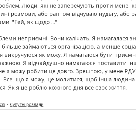
облем. Люди, які не заперечують проти мене, ко
ині розмови, або раптом відчуваю нудьгу, або р
ми: "Гей, як щодо ..."
блеми неприємні. Вони калічать. Я намагалася зн
і більше займаються організацією, а менше соці
 я викручуюся як можу. Я намагаюся бути приємн
важною. Я відчайдушно намагаюся поставити ін
не я можу робити це довго. Зрештою, у мене РДУГ
 Все, що я можу, це молитися, щоб інша людина 
. Як я це роблю кожного дня все своє життя.
слі
Супутні розлади