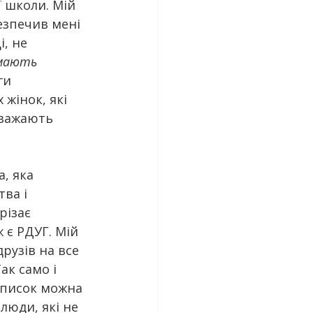
 школи. Мій 
езпечив мені 
, не 
 мають 
ги 
жінок, які 
вважають 
, яка 
ва і 
різає 
 є РДУГ. Мій 
рузів на все 
ак само і 
список можна 
люди, які не 