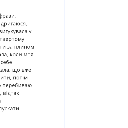
фрази, 
здригаюся, 
вигукувала у 
етвертому 
ити за плином 
ала, коли моя 
 себе 
ала, що вже 
ити, потім 
що перебиваю 
 відтак 
 
пускати 