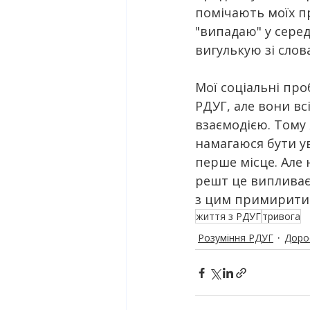
помічають моїх пр
"випадаю" у серед
вигулькую зі слова
Мої соціальні про
РДУГ, але вони вс
взаємодією. Тому
намагаюся бути у
перше місце. Але 
решт це випливає.
з цим примиритися
життя з РДУГ
тривога
Розуміння РДУГ
Доро