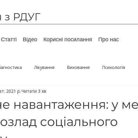
я з РДУГ
Статті
Відео
Корисні посилання
Про нас
іагностика
Лікування
Виховання
Психологія
т. 2021 р.
Читати 3 хв
Дорослі
Гумор
Супутні розлади
Рекомендуємо
е навантаження: у м
розлад соціального