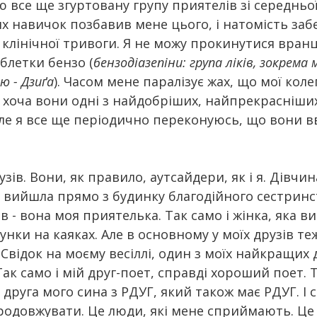
 все ще згуртовану групу приятелів зі середньої
х навичок позбавив мене цього, і натомість заб
лінічної тривоги. Я не можу прокинутися вранці
блетки бензо (
бензодіазепіни: група ліків, зокрема
 - Дзиґа
). Часом мене паралізує жах, що мої коле
хоча вони одні з найдобріших, найпрекрасніших 
 Але я все ще періодично переконуюсь, що вони 
узів. Вони, як правило, аутсайдери, як і я. Дівчина
и вийшла прямо з будинку благодійного сестринст
 - вона моя приятелька. Так само і жінка, яка ви
нки на каяках. Але в основному у моїх друзів теж
 Свідок на моєму весіллі, один з моїх найкращих д
ак само і мій друг-поет, справді хороший поет. Т
руга мого сина з РДУГ, який також має РДУГ. І 
одовжувати. Це люди, які мене сприймають. Це 