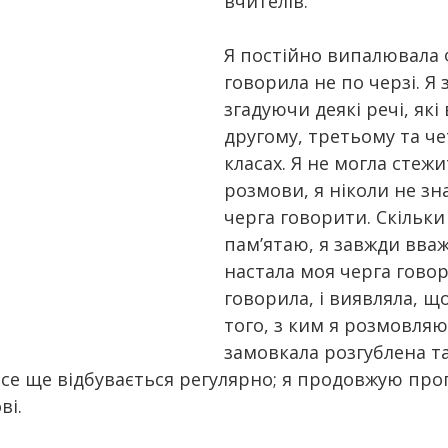
вчителів.
Я постійно випалювала 
говорила не по черзі. Я 
згадуючи деякі речі, які 
другому, третьому та ч
класах. Я не могла стеж
розмови, я ніколи не зн
черга говорити. Скільки
пам’ятаю, я завжди вваж
настала моя черга говор
говорила, і виявляла, 
того, з ким я розмовляю,
замовкала розгублена та
все ще відбувається регулярно; я продовжую про
ві.