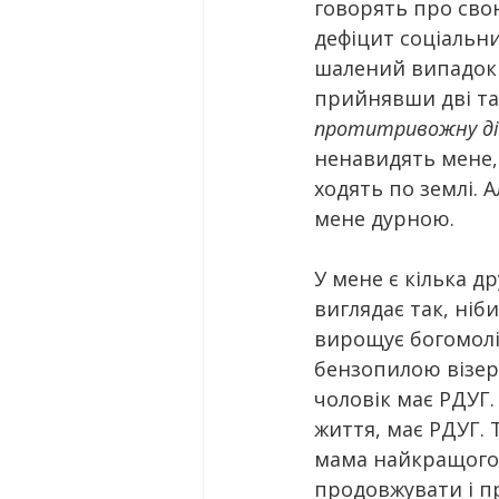
говорять про свою
дефіцит соціальни
шалений випадок к
прийнявши дві та
протитривожну дію
ненавидять мене, 
ходять по землі.
мене дурною.
У мене є кілька др
виглядає так, ніб
вирощує богомолів
бензопилою візеру
чоловік має РДУГ.
життя, має РДУГ. Т
мама найкращого д
продовжувати і пр