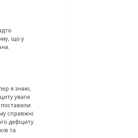
адто 
му, що у 
вна.
пер я знаю, 
циту уваги 
і поставили 
ому справжні 
го дефіциту 
ів та 