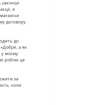
закінчує 
кції, я 
имагаючи 
му договору. 
одить до 
 «Добре, а як 
 у моєму 
ле роблю це 
ежити за 
іють, коли 