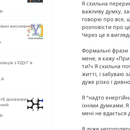
и
Я схильна перери
важливу думку, зам
 р.
говорю про все, 
ових висновків
розповісти про це
Через це я вигля
р.
Формальні фрази 
мене, я кажу «Прив
хівців з РДУГ в
ти?» Я схильна по
житті, і забуваю 
 р.
дуже різко і дивно
Я "надто енергійн
 НЕ доказовий і
їхніми думками. Я
чний
мені не вдається
 р.
Я дуже непопуляр