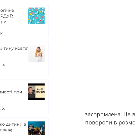
огічне
 РДУГ:
ри,
тори та ін.
 р.
итину ковтати
 р.
ності при
 р.
засоромлена. Це 
повороти в розмо
ко дитини з
изнає