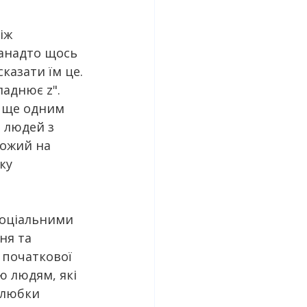
іж 
занадто щось 
казати їм це. 
ладнює z". 
 ще одним 
 людей з 
хожий на 
ку 
соціальними 
ня та 
 початкової 
ю людям, які 
алюбки 