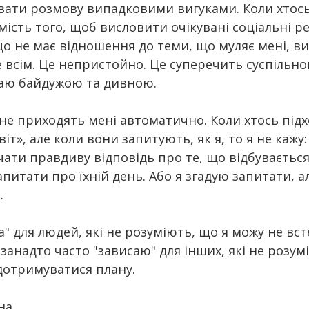
вати розмову випадковими вигуками. Коли хтось 
ість того, щоб висловити очікувані соціальні реа
що не має відношення до теми, що муляє мені, в
 всім. Це непристойно. Це суперечить суспільно
даю байдужою та дивною.
не приходять мені автоматично. Коли хтось підх
іт», але коли вони запитують, як я, то я не кажу:
чати правдиву відповідь про те, що відбувається
запитати про їхній день. Або я згадую запитати, а
.
а" для людей, які не розуміють, що я можу не вст
 занадто часто "зависаю" для інших, які не розум
 дотримуватися плану.
на.