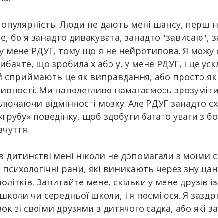
популярність. Люди не дають мені шансу, перш н
, бо я занадто дивакувата, занадто "зависаю", 
 у мене РДУГ, тому що я не нейротипова. Я можу с
ибачте, що зробила x або y, у мене РДУГ, і це уск
й сприймають це як виправдання, або просто як
ивності. Ми наполегливо намагаємось зрозуміти
лючаючи відмінності мозку. Але РДУГ занадто с
«грубу» поведінку, щоб здобути багато уваги з бо
вчуття.
 в дитинстві мені ніколи не допомагали з моїми 
 психологічні рани, які виникають через знущан
літків. Запитайте мене, скільки у мене друзів із
школи чи середньої школи, і я посміюся. Я заздр
ок зі своїми друзями з дитячого садка, або які з