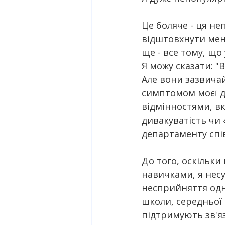
Це боляче - ця не
відштовхнути мене
ще - все тому, що
Я можу сказати: "В
Але вони зазвича
симптомом моєї д
відмінностями, вк
дивакуватість чи 
департаменту спі
До того, оскільки
навичками, я несу
несприйняття одно
школи, середньої 
підтримують зв'яз