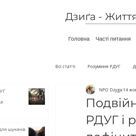
Дзиґа - Житт
Головна
Часті питання
Всі статті
Розуміння РДУГ
Д
NPO Dzyga
14 жов
Немедикаментозний вплив
ДУГ
Подвійн
 р.
Дослідження
РДУГ і 
для шукачів