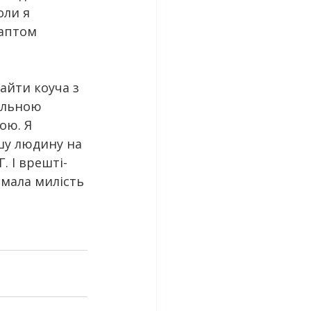
ли я 
аптом 
айти коуча з 
альною 
ою. Я 
шу людину на 
. І врешті-
мала милість 