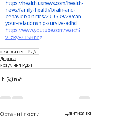
https://health.usnews.com/health-
news/family-health/brain-and-
behavior/articles/2010/09/28/can-
your-relationship-survive-adhd
https://www.youtube.com/watch?
v=zRyFZTSHneg
інфо
життя з РДУГ
Дорослі
Розуміння РДУГ
Останні пости
Дивитися всі