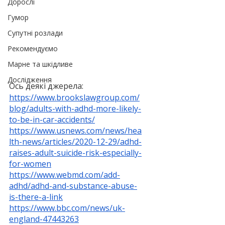
Дорослі
Гумор
Супутні розлади
Рекомендуємо
Марне та шкідливе
Дослідження
Ось деякі джерела:
https://www.brookslawgroup.com/
blog/adults-with-adhd-more-likely-
to-be-in-car-accidents/
https://www.usnews.com/news/hea
lth-news/articles/2020-12-29/adhd-
raises-adult-suicide-risk-especially-
for-women
https://www.webmd.com/add-
adhd/adhd-and-substance-abuse-
is-there-a-link
https://www.bbc.com/news/uk-
england-47443263