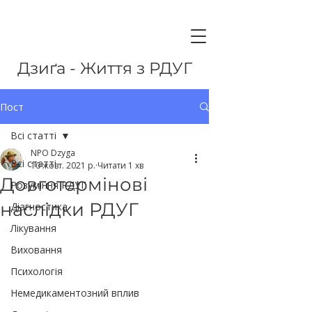
Дзиґа - Життя з РДУГ
Пост
Всі статті
NPO Dzyga
Всі статті
10 жовт. 2021 р.
Читати 1 хв
Довготермінові
Розуміння РДУГ
наслідки РДУГ
Діагностика
Лікування
Виховання
Психологія
Немедикаментозний вплив