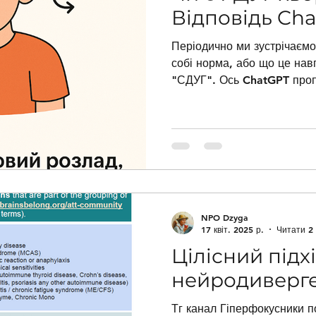
Відповідь Ch
Періодично ми зустрічаємо 
собі норма, або що це навп
"СДУГ". Ось ChatGPT пропо
NPO Dzyga
17 квіт. 2025 р.
Читати 2 
Цілісний підх
нейродиверге
Тг канал Гіперфокусники поділився цікавим ресурсом