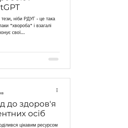
atGPT
тези, ніби РДУГ - це така
аки "хвороба" і взагалі
нує свої...
хв
ід до здоров'я
нтних осіб