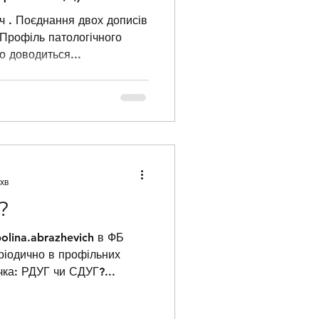
ч . Поєднання двох дописів
 Профіль патологічного
о доводиться...
хв
?
olina.abrazhevich в ФБ
ріодично в профільних
чка: РДУГ чи СДУГ?...