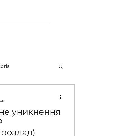
огія
ендуємо
хв
іне уникнення
Р
 розлад)