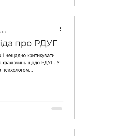
 хв
іда про РДУГ
 і нещадно критикувати
а фахівчинь щодо РДУГ. У
з психологом...