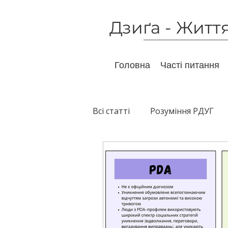
Дзиґа - Житт
Головна
Часті питання
Всі статті
Розуміння РДУГ
Немедикаментозний вплив
Марне та шкідливе
Дос