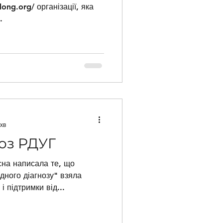
рганізації, яка
.
хв
оз РДУГ
сна написала те, що
дного діагнозу" взяла
і підтримки від...