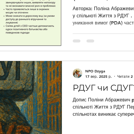
Авторка: Поліна Абражеви
у спільноті Життя з РДУГ .
уникання вимог (PDA) част
NPO Dzyga
17 вер. 2025 р.
Читати 2 
РДУГ чи СДУГ
Допис Поліни Абражевич p
спільноті Життя з РДУГ Пе
спільнотах виникає супере