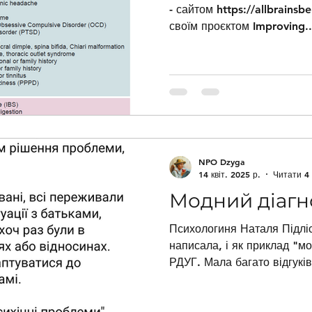
- сайтом https://allbrainsbelong.org/ о
своїм проєктом Improving..
NPO Dzyga
14 квіт. 2025 р.
Читати 4 
Модний діагн
Психологиня Наталя Підлі
написала, і як приклад "мо
РДУГ. Мала багато відгуків 