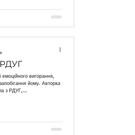
в
 РДУГ
і емоційного вигорання,
запобігання йому. Авторка
а з РДУГ,...