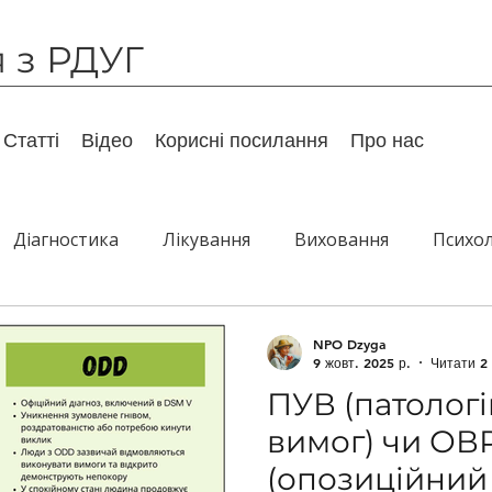
я з РДУГ
Статті
Відео
Корисні посилання
Про нас
Діагностика
Лікування
Виховання
Психол
Дорослі
Гумор
Супутні розлади
Реком
NPO Dzyga
9 жовт. 2025 р.
Читати 2 
ПУВ (патолог
лідження
вимог) чи ОВ
(опозиційний