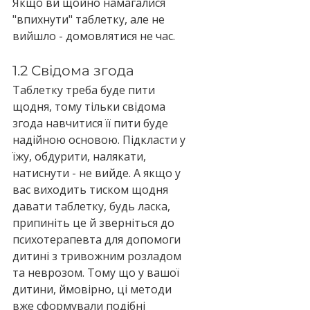
Якщо ви щойно намагалися 
"впихнути" таблетку, але не 
вийшло - домовлятися не час. 
1.2 Свідома згода
Таблетку треба буде пити 
щодня, тому тільки свідома 
згода навчитися її пити буде 
надійною основою. Підкласти у 
їжу, обдурити, налякати, 
натиснути - не вийде. А якщо у 
вас виходить тиском щодня 
давати таблетку, будь ласка, 
припиніть це й зверніться до 
психотерапевта для допомоги 
дитині з тривожним розладом 
та неврозом. Тому що у вашої 
дитини, ймовірно, ці методи 
вже сформували подібні 