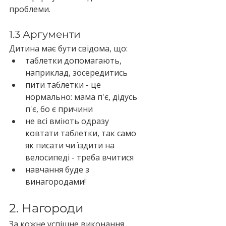
проблеми.
1.3 Аргументи
Дитина має бути свідома, що:
таблетки допомагають, 
наприклад, зосередитись
пити таблетки - це 
нормально: мама п'є, дідусь 
п'є, бо є причини
не всі вміють одразу 
ковтати таблетки, так само 
як писати чи їздити на 
велосипеді - треба вчитися
навчання буде з 
винагородами!
2. Нагороди
За кожне успішне виконання 