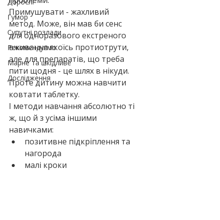
проблеми.
Дорослі
Примушувати - жахливий 
Гумор
метод. Може, він мав би сенс 
Супутні розлади
для одноразового екстреного 
вживання якоїсь протиотрути, 
Рекомендуємо
але для препаратів, що треба 
Марне та шкідливе
пити щодня - це шлях в нікуди.
Дослідження
Проте дитину можна навчити 
ковтати таблетку. 
І методи навчання абсолютно ті 
ж, що й з усіма іншими 
навичками:
позитивне підкріплення та 
нагорода
малі кроки