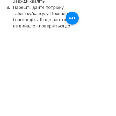
Завжди хваліть.
Нарешті, дайте потрібну 
таблетку/капсулу. Похваліть 
і нагородіть. Якщо раптом 
не вийшло - поверніться до 
тренувальних засобів, 
збільшуйте розмір 
поступово.
Ви можете щодня давати 
дитині за таблетку ту саму 
нагороду, або домовитися, що 
нагороди - на час навчання, а 
потім, наприклад, щотижня 
вживання таблеток - це пів 
години мультфільмів понад 
попереднього ліміту.
Або можна прив'язати 
вживання таблетки до інших 