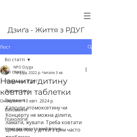
Дзиґа - Життя з РДУГ
Пост
Всі статті
NPO Dzyga
Всі статті
16 груд. 2022 р.
Читати 3 хв
Навчити дитину
Розуміння РДУГ
ковтати таблетки
Діагностика
Лікування
Оновлено:
10 квіт. 2024 р.
Капсули атомоксетину чи 
Виховання
Концерту не можна ділити, 
Психологія
ламати, жувати. Треба ковтати 
Немедикаментозний вплив
цілком. Але у дітей з цим часто 