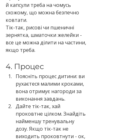
й капсули треба на чомусь 
схожому, що можна безпечно 
ковтати.
Тік-так, рисові чи пшеничні 
зернятка, шматочки желейки - 
все це можна ділити на частини, 
якщо треба.
4. Процес
Поясніть процес дитини: ви 
рухаєтеся малими кроками, 
вона отримує нагороди за 
виконання завдань.
Дайте тік-так, хай 
проковтне цілком. Знайдіть 
найменшу тренувальну 
дозу. Якщо тік-так не 
виходить проковтнути - ок, 