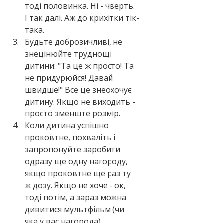
тоді половинка. Ні - чверть. 
І так далі. Аж до крихітки тік-
така.
Будьте доброзичливі, не 
знецінюйте труднощі 
дитини: "Та це ж просто! Та 
не придурюйся! Давай 
швидше!" Все це знеохочує 
дитину. Якщо не виходить - 
просто зменште розмір.
Коли дитина успішно 
проковтне, похваліть і 
запропонуйте заробити 
одразу ще одну нагороду, 
якщо проковтне ще раз ту 
ж дозу. Якщо не хоче - ок, 
тоді потім, а зараз можна 
дивитися мультфільм (чи 
яка у вас нагорода).