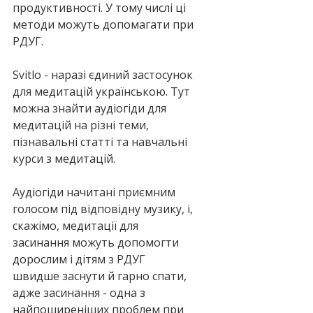
продуктивності. У тому числі ці 
методи можуть допомагати при 
РДУГ.
Svitlo - наразі єдиний застосунок 
для медитацій українською. Тут 
можна знайти аудіогіди для 
медитацій на різні теми, 
пізнавальні статті та навчальні 
курси з медитацій. 
Аудіогіди начитані приємним 
голосом під відповідну музику, і, 
скажімо, медитації для 
засинання можуть допомогти 
дорослим і дітям з РДУГ 
швидше заснути й гарно спати, 
адже засинання - одна з 
найпоширеніших проблем при 