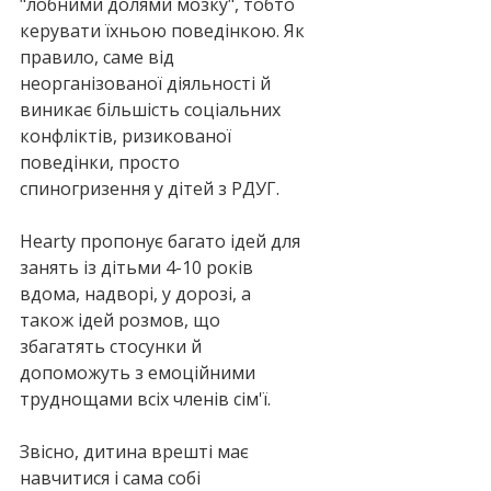
"лобними долями мозку", тобто 
керувати їхньою поведінкою. Як 
правило, саме від 
неорганізованої діяльності й 
виникає більшість соціальних 
конфліктів, ризикованої 
поведінки, просто 
спиногризення у дітей з РДУГ.
Hearty пропонує багато ідей для 
занять із дітьми 4-10 років 
вдома, надворі, у дорозі, а 
також ідей розмов, що 
збагатять стосунки й 
допоможуть з емоційними 
труднощами всіх членів сім'ї.
Звісно, дитина врешті має 
навчитися і сама собі 