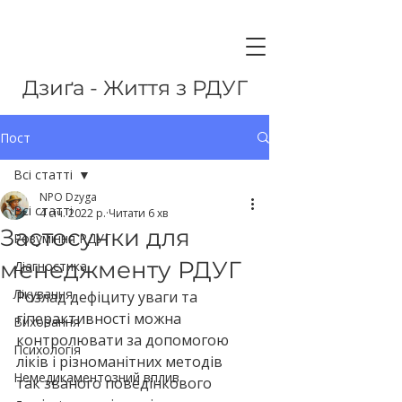
Дзиґа - Життя з РДУГ
Пост
Всі статті
NPO Dzyga
Всі статті
4 січ. 2022 р.
Читати 6 хв
Застосунки для
Розуміння РДУГ
менеджменту РДУГ
Діагностика
Лікування
Розлад дефіциту уваги та 
гіперактивності можна 
Виховання
контролювати за допомогою 
Психологія
ліків і різноманітних методів 
Немедикаментозний вплив
так званого поведінкового 