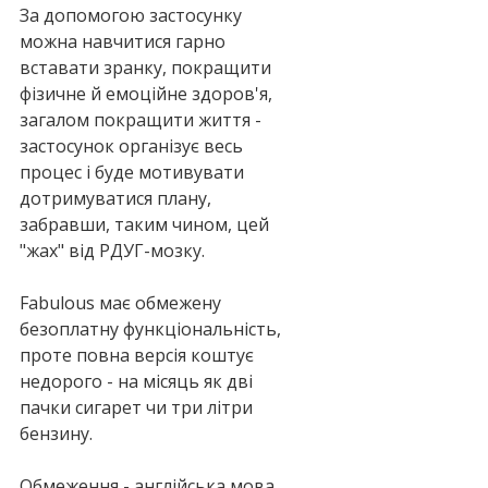
За допомогою застосунку 
можна навчитися гарно 
вставати зранку, покращити 
фізичне й емоційне здоров'я, 
загалом покращити життя - 
застосунок організує весь 
процес і буде мотивувати 
дотримуватися плану, 
забравши, таким чином, цей 
"жах" від РДУГ-мозку.
Fabulous має обмежену 
безоплатну функціональність, 
проте повна версія коштує 
недорого - на місяць як дві 
пачки сигарет чи три літри 
бензину.
Обмеження - англійська мова. 