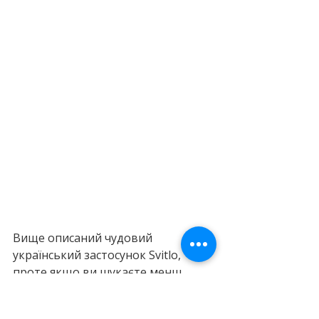
Вище описаний чудовий 
український застосунок Svitlo, 
проте якщо ви шукаєте менш 
"езотеричну" медитацію і 
знаєте англійську, для вас є 