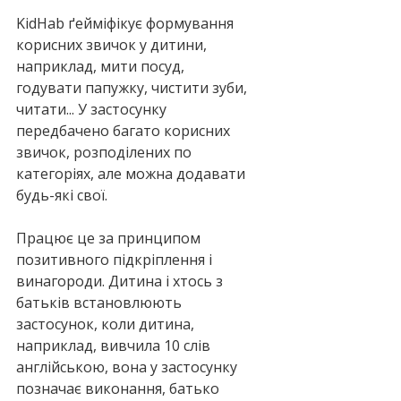
KidHab ґейміфікує формування 
корисних звичок у дитини, 
наприклад, мити посуд, 
годувати папужку, чистити зуби, 
читати... У застосунку 
передбачено багато корисних 
звичок, розподілених по 
категоріях, але можна додавати 
будь-які свої.
Працює це за принципом 
позитивного підкріплення і 
винагороди. Дитина і хтось з 
батьків встановлюють 
застосунок, коли дитина, 
наприклад, вивчила 10 слів 
англійською, вона у застосунку 
позначає виконання, батько 