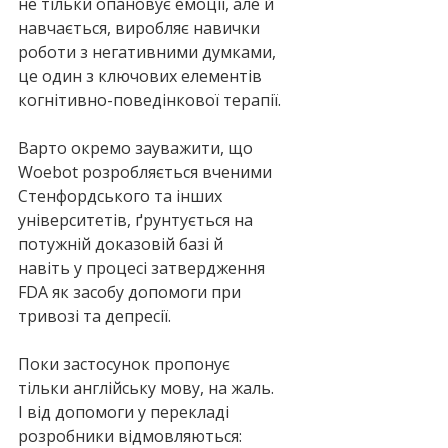
не тільки опановує емоції, але й 
навчається, виробляє навички 
роботи з негативними думками, 
це один з ключових елементів 
когнітивно-поведінкової терапії.
Варто окремо зауважити, що 
Woebot розробляється вченими 
Стенфордського та інших 
університетів, ґрунтується на 
потужній доказовій базі й 
навіть у процесі затвердження 
FDA як засобу допомоги при 
тривозі та депресії. 
Поки застосунок пропонує 
тільки англійську мову, на жаль. 
І від допомоги у перекладі 
розробники відмовляються: 