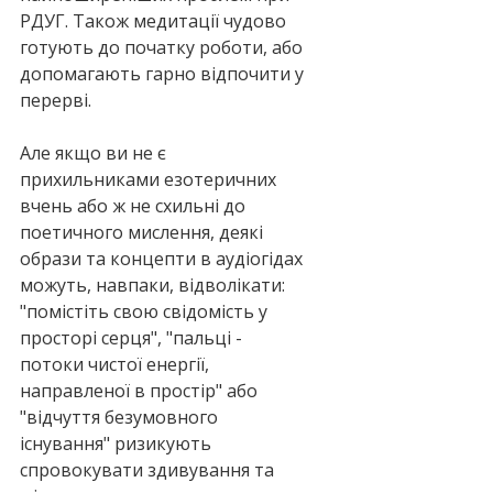
РДУГ. Також медитації чудово 
готують до початку роботи, або 
допомагають гарно відпочити у 
перерві.
Але якщо ви не є 
прихильниками езотеричних 
вчень або ж не схильні до 
поетичного мислення, деякі 
образи та концепти в аудіогідах 
можуть, навпаки, відволікати: 
"помістіть свою свідомість у 
просторі серця", "пальці - 
потоки чистої енергії, 
направленої в простір" або 
"відчуття безумовного 
існування" ризикують 
спровокувати здивування та 