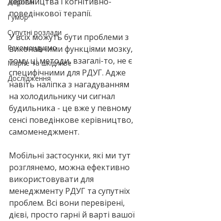
керівництва і когнітивно-
Дорослі
поведінкової терапії.
Гумор
Супутні розлади
У всіх можуть бути проблеми з 
Рекомендуємо
виконавчими функціями мозку, 
тому ці методи, взагалі-то, не є 
Марне та шкідливе
специфічними для РДУГ. Адже 
Дослідження
навіть наліпка з нагадуванням 
на холодильнику чи сигнал 
будильника - це вже у певному 
сенсі поведінкове керівництво, 
самоменеджмент.
Мобільні застосунки, які ми тут 
розглянемо, можна ефективно 
використовувати для 
менеджменту РДУГ та супутніх 
проблем. Всі вони перевірені, 
дієві, просто гарні й варті вашої 