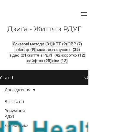
Дзиґа - Життя з РДУГ
31 пост
9 постів
7 постів
Доказові методи
(31)
КПТ
(9)
ОВР
(7)
9 постів
35 постів
вебінар
(9)
виконавча функція
(35)
21 пост
42 пости
12 постів
відео
(21)
життя з РДУГ
(42)
коротко
(12)
25 постів
12 постів
лайфгак
(25)
ліки
(12)
Статті
Дослідження
Всі статті
Розуміння
РДУГ
Діагностика