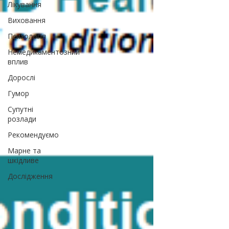
Лікування
Виховання
Психологія
Немедикаментозний
вплив
Дорослі
Гумор
Супутні
розлади
Рекомендуємо
Марне та
шкідливе
Дослідження