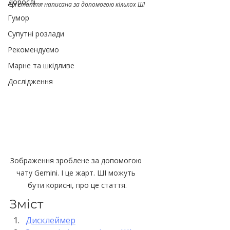
Дорослі
Ця стаття написана за допомогою кількох ШІ
Гумор
Супутні розлади
Рекомендуємо
Марне та шкідливе
Дослідження
Зображення зроблене за допомогою 
чату Gemini. І це жарт. ШІ можуть 
бути корисні, про це стаття.
Зміст
Дисклеймер