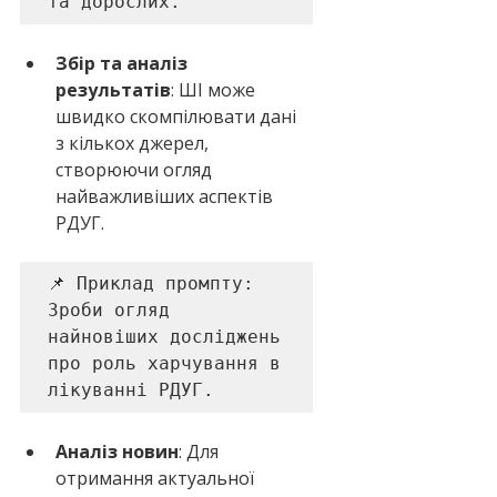
та дорослих.
Збір та аналіз 
результатів
: ШІ може 
швидко скомпілювати дані 
з кількох джерел, 
створюючи огляд 
найважливіших аспектів 
РДУГ.
📌 Приклад промпту: 

Зроби огляд 
найновіших досліджень 
про роль харчування в 
лікуванні РДУГ.
Аналіз новин
: Для 
отримання актуальної 