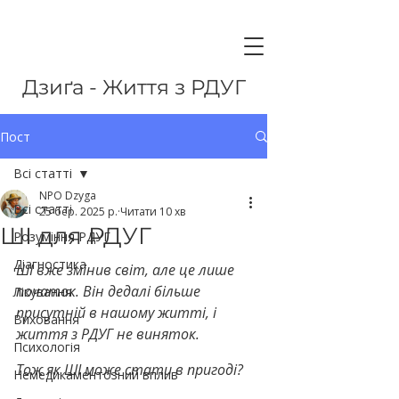
Дзиґа - Життя з РДУГ
Пост
Всі статті
NPO Dzyga
Всі статті
25 бер. 2025 р.
Читати 10 хв
ШІ для РДУГ
Розуміння РДУГ
Діагностика
ШІ вже змінив світ, але це лише 
початок. Він дедалі більше 
Лікування
присутній в нашому житті, і 
Виховання
життя з РДУГ не виняток.
Психологія
Тож як ШІ може стати в пригоді? 
Немедикаментозний вплив