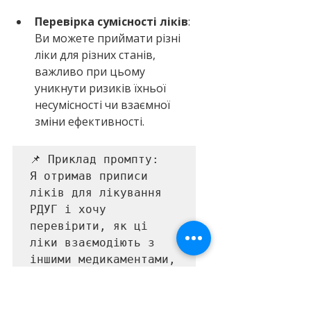
Перевірка сумісності ліків
: 
Ви можете приймати різні 
ліки для різних станів, 
важливо при цьому 
уникнути ризиків їхньої 
несумісності чи взаємної 
зміни ефективності.
📌 Приклад промпту: 

Я отримав приписи 
ліків для лікування 
РДУГ і хочу 
перевірити, як ці 
ліки взаємодіють з 
іншими медикаментами, 
які я приймаю. Постав 
мені потрібні 
запитання і зроби 