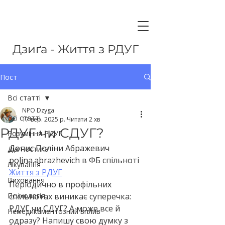
Дзиґа - Життя з РДУГ
Пост
Всі статті
NPO Dzyga
Всі статті
17 вер. 2025 р.
Читати 2 хв
РДУГ чи СДУГ?
Розуміння РДУГ
Допис Поліни Абражевич 
Діагностика
polina.abrazhevich в ФБ спільноті 
Лікування
Життя з РДУГ
Виховання
Періодично в профільних 
Психологія
спільнотах виникає суперечка: 
РДУГ чи СДУГ? А може все й 
Немедикаментозний вплив
одразу? Напишу свою думку з 