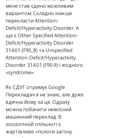
мене став єдино можливим 
варіантом. Складно інакше 
перекласти Attention-
Deficit/Hyperactivity Disorder. А 
ще є Other Specified Attention-
Deficit/Hyperactivity Disorder 
314.01 (F90_8) та Unspecified 
Attention-Deficit/Hyperactivity 
Disorder 314.01 (F90.9) і жодного 
«syndrome».
Як СДУГ отримує Google 
Перекладач я не знаю, але дуже 
вдячна йому за це. Одразу 
можна побачити неякісний 
машинний переклад. В 
зоологічній спільноті є 
жартівливе «пологи загону 