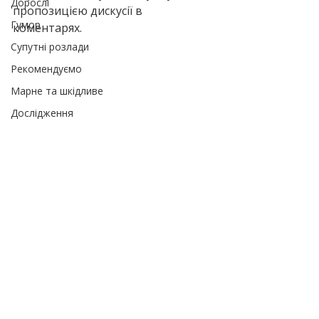
Дорослі
пропозицією дискусії в 
Гумор
коментарях.
Супутні розлади
Рекомендуємо
Марне та шкідливе
Дослідження