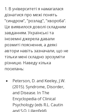
1. В університеті я намагалася 
дізнатися про межі понять 
"синдром", "розлад", "хвороба". 
Це виявилося доволі складним 
завданням. Українські та 
іноземні джерела давали 
розмиті пояснення, а деякі 
автори навіть зазначали, що не 
тільки мені складно зрозуміти 
різницю. Наведу кілька 
посилань:
Peterson, D. and Keeley, J.W. 
(2015). Syndrome, Disorder, 
and Disease. In The 
Encyclopedia of Clinical 
Psychology (eds R.L. Cautin 
and S.O. Lilienfeld). 