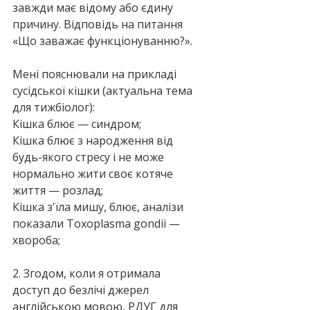
завжди має відому або єдину 
причину. Відповідь на питання 
«Що заважає функціонуванню?». 
Мені пояснювали на прикладі 
сусідської кішки (актуальна тема 
для тижбіолог):
Кішка блює — синдром;
Кішка блює з народження від 
будь-якого стресу і не може 
нормально жити своє котяче 
життя — розлад;
Кішка з'їла мишу, блює, аналізи 
показали Toxoplasma gondii — 
хвороба;
2. Згодом, коли я отримала 
доступ до безлічі джерел 
англійською мовою, РДУГ для 