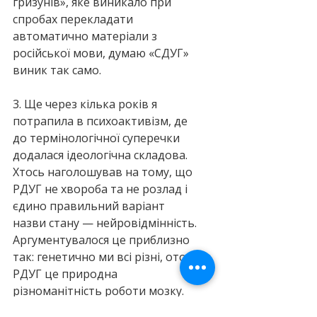
гризунів», яке виникало при 
спробах перекладати 
автоматично матеріали з 
російської мови, думаю «СДУГ» 
виник так само.
3. Ще через кілька років я 
потрапила в психоактивізм, де 
до термінологічної суперечки 
додалася ідеологічна складова. 
Хтось наголошував на тому, що 
РДУГ не хвороба та не розлад і 
єдино правильний варіант 
назви стану — нейровідмінність. 
Аргументувалося це приблизно 
так: генетично ми всі різні, отож 
РДУГ це природна 
різноманітність роботи мозку. 
Опоненти питали чому тоді 