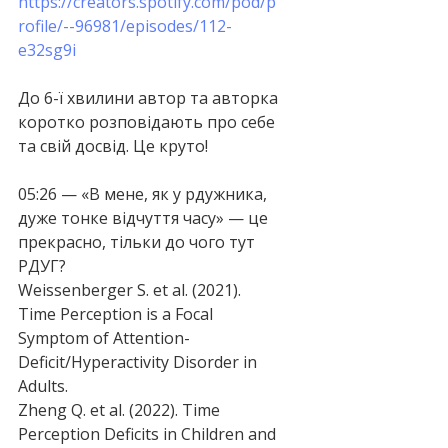
https://creators.spotify.com/pod/p
rofile/--96981/episodes/112-
e32sg9i
До 6-ї хвилини автор та авторка 
коротко розповідають про себе 
та свій досвід. Це круто!
05:26 — «В мене, як у рдужника, 
дуже тонке відчуття часу» — це 
прекрасно, тільки до чого тут 
РДУГ?
Weissenberger S. et al. (2021). 
Time Perception is a Focal 
Symptom of Attention-
Deficit/Hyperactivity Disorder in 
Adults.
Zheng Q. et al. (2022). Time 
Perception Deficits in Children and 