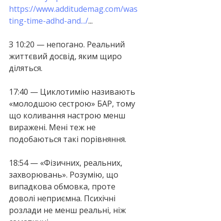
https://www.additudemag.com/was
ting-time-adhd-and.../
...
З 10:20 — непогано. Реальний 
життєвий досвід, яким щиро 
діляться.
17:40 — Циклотимію називають 
«молодшою сестрою» БАР, тому 
що коливання настрою менш 
виражені. Мені теж не 
подобаються такі порівняння.
18:54 — «Фізичних, реальних, 
захворювань». Розумію, що 
випадкова обмовка, проте 
доволі неприємна. Психічні 
розлади не менш реальні, ніж 