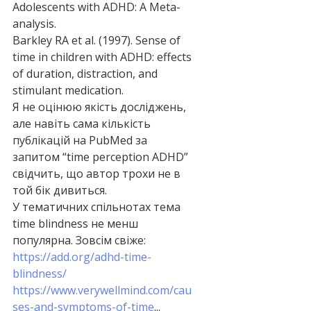
Adolescents with ADHD: A Meta-
analysis.
Barkley RA et al. (1997). Sense of 
time in children with ADHD: effects 
of duration, distraction, and 
stimulant medication.
Я не оцінюю якість досліджень, 
але навіть сама кількість 
публікацій на PubMed за 
запитом “time perception ADHD” 
свідчить, що автор трохи не в 
той бік дивиться.
У тематичних спільнотах тема 
time blindness не менш 
популярна. Зовсім свіже:
https://add.org/adhd-time-
blindness/
https://www.verywellmind.com/cau
ses-and-symptoms-of-time
...