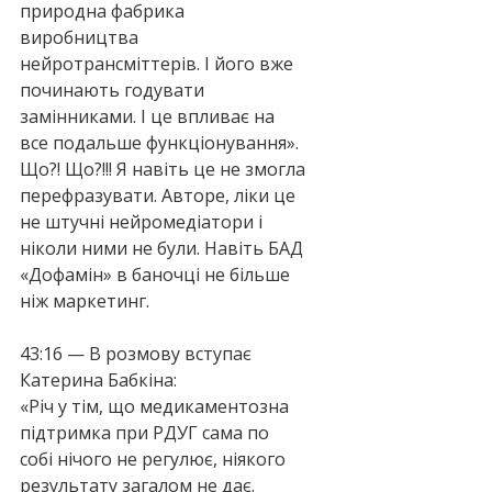
природна фабрика 
виробництва 
нейротрансміттерів. І його вже 
починають годувати 
замінниками. І це впливає на 
все подальше функціонування».
Що?! Що?!!! Я навіть це не змогла 
перефразувати. Авторе, ліки це 
не штучні нейромедіатори і 
ніколи ними не були. Навіть БАД 
«Дофамін» в баночці не більше 
ніж маркетинг.
43:16 — В розмову вступає 
Катерина Бабкіна:
«Річ у тім, що медикаментозна 
підтримка при РДУГ сама по 
собі нічого не регулює, ніякого 
результату загалом не дає. 