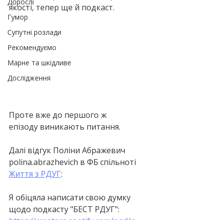
Дорослі
якості, тепер ще й подкаст. 
Гумор
Супутні розлади
Рекомендуємо
Марне та шкідливе
Дослідження
Проте вже до першого ж 
епізоду виникають питання.
Далі відгук Поліни Абражевич 
polina.abrazhevich в ФБ спільноті 
Життя з РДУГ
:
Я обіцяла написати свою думку 
щодо подкасту "БЕСТ РДУГ":