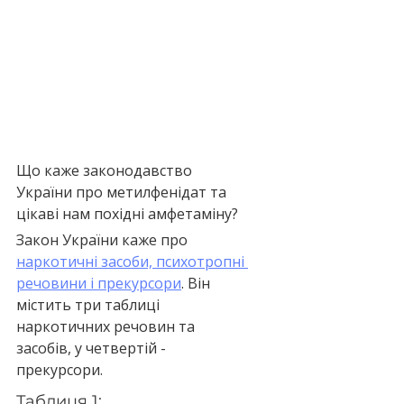
Що каже законодавство 
України про метилфенідат та 
цікаві нам похідні амфетаміну?
Закон України каже про 
наркотичні засоби, психотропні 
речовини і прекурсори
. Він 
містить три таблиці 
наркотичних речовин та 
засобів, у четвертій - 
прекурсори.
Таблиця 1: 