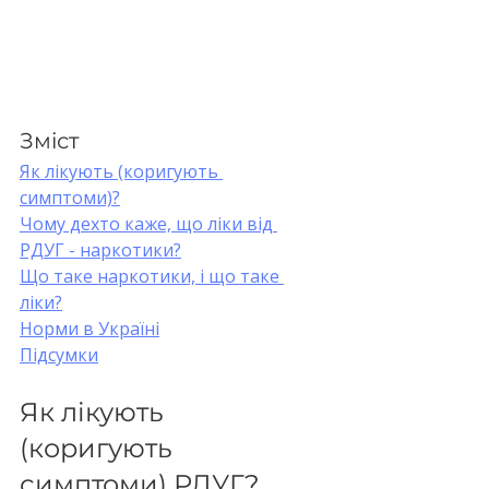
Зміст
Як лікують (коригують 
симптоми)?
Чому дехто каже, що ліки від 
РДУГ - наркотики?
Що таке наркотики, і що таке 
ліки?
Норми в Україні
Підсумки
Як лікують 
(коригують 
симптоми) РДУГ?