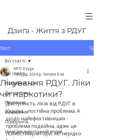
Дзиґа - Життя з РДУГ
Пост
Всі статті
NPO Dzyga
Всі статті
16 груд. 2024 р.
Читати 8 хв
Лікування РДУГ. Ліки
Розуміння РДУГ
чи наркотики?
Діагностика
Лікування
Доступність ліків від РДУГ в 
Україні - постійна проблема. А 
Виховання
щодо найефективніших - 
Психологія
проблема подвійна, адже це 
Немедикаментозний вплив
психостимулятори, які нерідко 