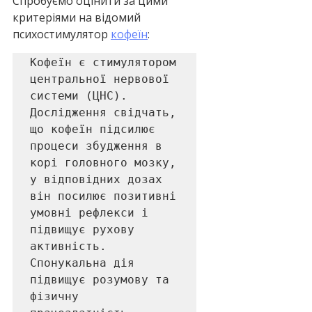
Спробуємо оцінити за цими 
критеріями на відомий 
психостимулятор 
кофеїн
:
Кофеїн є стимулятором 
центральної нервової 
системи (ЦНС). 
Дослідження свідчать, 
що кофеїн підсилює 
процеси збудження в 
корі головного мозку, 
у відповідних дозах 
він посилює позитивні 
умовні рефлекси і 
підвищує рухову 
активність. 
Спонукальна дія 
підвищує розумову та 
фізичну 