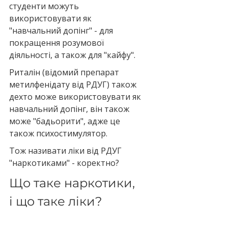
студенти можуть 
використовувати як 
"навчальний допінг" - для 
покращення розумової 
діяльності, а також для "кайфу".
Риталін (відомий препарат 
метилфенідату від РДУГ) також 
дехто може використовувати як 
навчальний допінг, він також 
може "бадьорити", адже це 
також психостимулятор.
Тож називати ліки від РДУГ 
"наркотиками" - коректно?
Що таке наркотики, 
і що таке ліки?