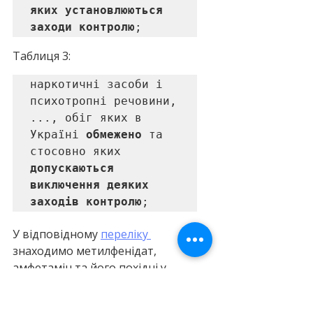
яких установлюються 
заходи контролю
;
Таблиця 3:
наркотичні засоби і 
психотропні речовини, 
..., обіг яких в 
Україні 
обмежено
 та 
стосовно яких 
допускаються 
виключення деяких 
заходів контролю
;
У відповідному 
переліку 
знаходимо метилфенідат, 
амфетамін та його похідні у 
Таблиці 2, Списку 2: 
"Психотропні речовини, обіг 