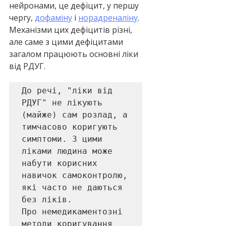
нейронами, це дефіцит, у першу 
чергу, 
дофаміну
 і 
норадреналіну
. 
Механізми цих дефіцитів різні, 
але саме з цими дефіцитами 
загалом працюють основні ліки 
від РДУГ.
До речі, "ліки від 
РДУГ" не лікують 
(майже) сам розлад, а 
тимчасово коригують 
симптоми. З цими 
ліками людина може 
набути корисних 
навичок самоконтролю, 
які часто не даються 
без ліків.

Про немедикаментозні 
методи коригування 