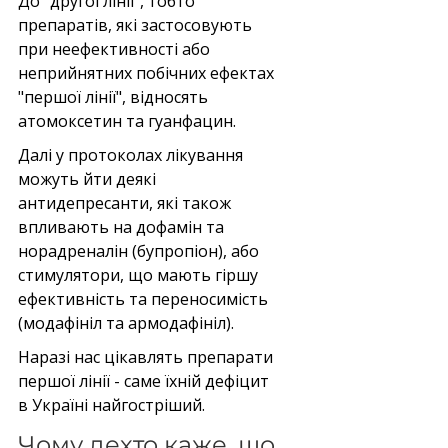
До "другої лінії", тобто 
препаратів, які застосовують 
при неефективності або 
неприйнятних побічних ефектах 
"першої лінії", відносять 
атомоксетин та гуанфацин.
Далі у протоколах лікування 
можуть йти деякі 
антидепресанти, які також 
впливають на дофамін та 
норадреналін (бупропіон), або 
стимулятори, що мають гіршу 
ефективність та переносимість 
(модафініл та армодафініл).
Наразі нас цікавлять препарати 
першої лінії - саме їхній дефіцит 
в Україні найгостріший.
Чому дехто каже, що 