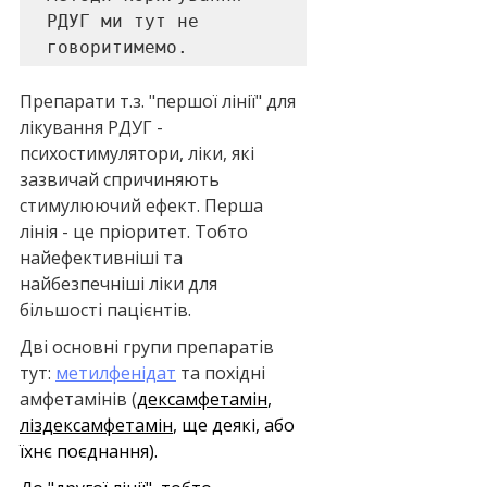
РДУГ ми тут не 
говоритимемо.
Препарати т.з. "першої лінії" для 
лікування РДУГ - 
психостимулятори, ліки, які 
зазвичай спричиняють 
стимулюючий ефект. Перша 
лінія - це пріоритет. Тобто 
найефективніші та 
найбезпечніші ліки для 
більшості пацієнтів. 
Дві основні групи препаратів 
тут: 
метилфенідат
 та похідні 
амфетамінів (
дексамфетамін
, 
ліздексамфетамін
, ще деякі, або 
їхнє поєднання).