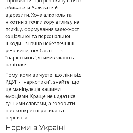
"проклясти" цю речовину в очах 
обивателя. Залякати й 
відразити. Хоча алкоголь та 
нікотин з точки зору впливу на 
психіку, формування залежності, 
соціальної та персональної 
шкоди - значно небезпечніші 
речовини, ніж багато т.з. 
"наркотиків", якими лякають 
політики.
Тому, коли ви чуєте, що ліки від 
РДУГ - "наркотики", знайте, що 
це маніпуляція вашими 
емоціями. Краще не кидатися 
гучними словами, а говорити 
про конкретні ризики та 
переваги.
Норми в Україні