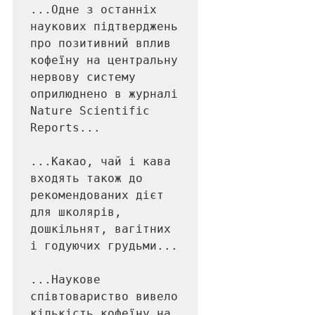
...Одне з останніх 
наукових підтверджень 
про позитивний вплив 
кофеїну на центральну 
нервову систему 
оприлюднено в журналі 
Nature Scientific 
Reports...

...Какао, чай і кава 
входять також до 
рекомендованих дієт 
для школярів, 
дошкільнят, вагітних 
і годуючих грудьми... 

...Наукове 
співтовариство вивело 
кількість кофеїну на 