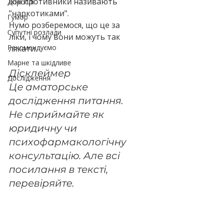
їхні противники називають 
Дорослі
"наркотиками".
Гумор
Нумо розберемося, що це за 
Супутні розлади
ліки, і чому вони можуть так 
Рекомендуємо
лякати.
Марне та шкідливе
Дісклеймер
Дослідження
Це аматорське 
дослідження питання. 
Не сприймайте як 
юридичну чи 
психофармакологічну 
консультацію. Але всі 
посилання в тексті, 
перевіряйте.