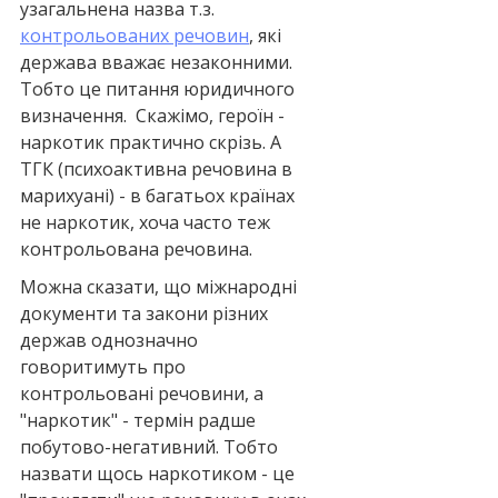
узагальнена назва т.з. 
контрольованих речовин
, які 
держава вважає незаконними. 
Тобто це питання юридичного 
визначення.  Скажімо, героїн - 
наркотик практично скрізь. А 
ТГК (психоактивна речовина в 
марихуані) - в багатьох країнах 
не наркотик, хоча часто теж 
контрольована речовина.
Можна сказати, що міжнародні 
документи та закони різних 
держав однозначно 
говоритимуть про 
контрольовані речовини, а 
"наркотик" - термін радше 
побутово-негативний. Тобто 
назвати щось наркотиком - це 