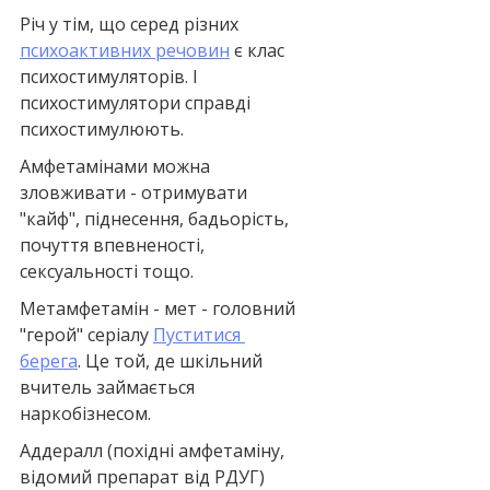
Річ у тім, що серед різних 
психоактивних речовин
 є клас 
психостимуляторів. І 
психостимулятори справді 
психостимулюють. 
Амфетамінами можна 
зловживати - отримувати 
"кайф", піднесення, бадьорість, 
почуття впевненості, 
сексуальності тощо.
Метамфетамін - мет - головний 
"герой" серіалу 
Пуститися 
берега
. Це той, де шкільний 
вчитель займається 
наркобізнесом.
Аддералл (похідні амфетаміну, 
відомий препарат від РДУГ) 