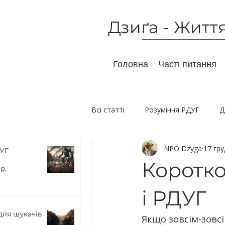
Дзиґа - Житт
Головна
Часті питання
Всі статті
Розуміння РДУГ
Д
NPO Dzyga
17 гру
Немедикаментозний вплив
ДУГ
Коротко
 р.
Дослідження
і РДУГ
для шукачів
Якщо зовсім-зовсі