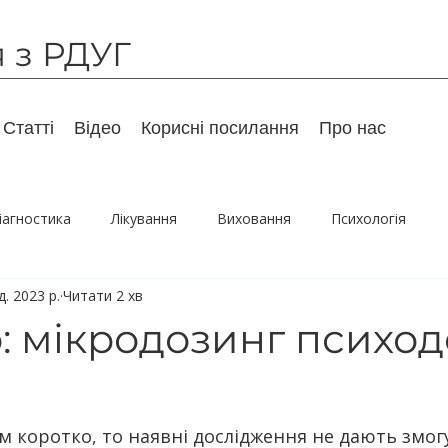
я з РДУГ
Статті
Відео
Корисні посилання
Про нас
іагностика
Лікування
Виховання
Психологія
д. 2023 р.
Читати 2 хв
Дорослі
Гумор
Супутні розлади
Рекомендуємо
: мікродозинг психод
м коротко, то наявні дослідження не дають змог