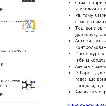
и
Отже, попри з
мікродозинг п
 р.
Рік тому в Пр
саме на симп
ових висновків
Тоді вони зві
добробуту, але
р.
Автори самі к
контрольован
хівців з РДУГ в
Проте журнал
ніби мікродоз
 р.
Але ми можемо
Р. Барклі дуж
гадає, що вон
 НЕ доказовий і
ланцюги, що 
чний
Але як там спр
 р.
https://www.youtube