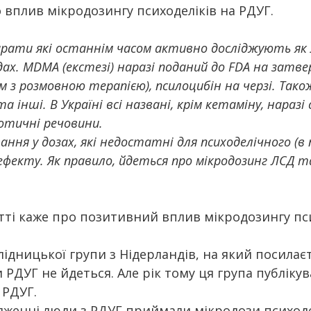
 вплив мікродозингу психоделіків на РДУГ.
арати які останнім часом активно досліджують як л
ах. MDMA (екстезі) наразі поданий до FDA на затве
м з розмовною терапією), псилоцибін на черзі. Також
а інші. В Україні всі названі, крім кетаміну, наразі 
котичні речовини.
ання у дозах, які недостатні для психоделічного (в 
фекту. Як правило, йдеться про мікродозинг ЛСД т
тті каже про позитивний вплив мікродозингу пси
слідницької групи з Нідерландів, на який посилаєт
РДУГ не йдеться. Але рік тому ця група публікув
 РДУГ.
дженні люди з РДУГ приймали мікродози психоде