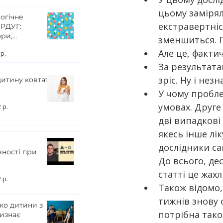
цьому замірял
огічне
екстравертніс
 РДУГ:
ри,
зменшиться. 
тори та ін.
Але це, факти
 р.
За результата
зріс. Ну і не
итину ковтати
У чому пробле
умовах. Друге
 р.
дві випадкові
якесь інше лік
дослідники са
ності при
До всього, де
статті це жах
 р.
Також відомо,
тижнів знову 
ко дитини з
потрібна тако
изнає