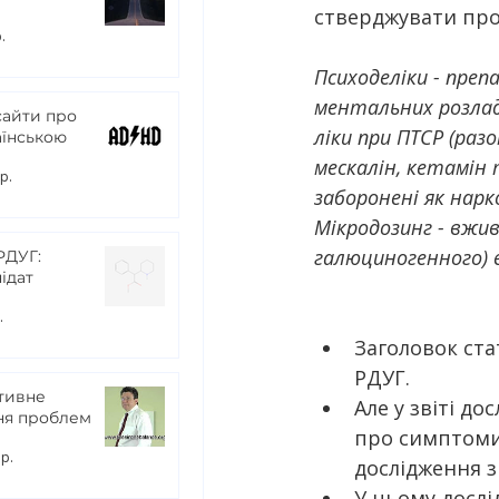
стверджувати про
.
Психоделіки - преп
ментальних розлад
сайти про
ліки при ПТСР (разо
аїнською
мескалін, кетамін т
р.
заборонені як нар
Мікродозинг - вжив
галюциногенного) е
РДУГ:
ідат
.
Заголовок ста
РДУГ.
тивне
Але у звіті до
ня проблем
про симптоми 
 р.
дослідження з
У цьому дослі