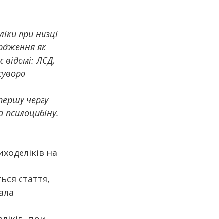
іки при низці 
рдження як 
 відомі: ЛСД, 
суворо 
першу чергу 
а псилоцибіну.
ходеліків на 
ься стаття, 
ала 
ліків, при 