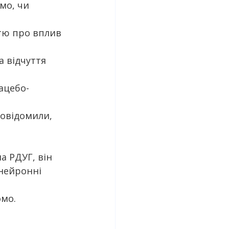
мо, чи 
тю про вплив 
 відчуття 
ацебо-
овідомили, 
а РДУГ, він 
нейронні 
омо.