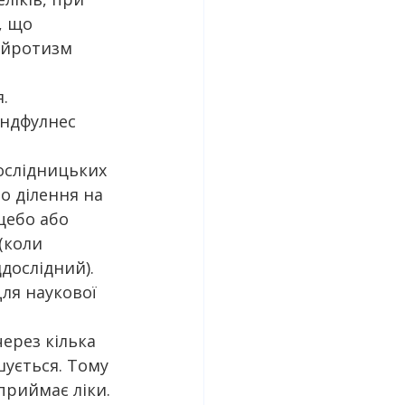
, що 
ейротизм 
.
йндфулнес 
ослідницьких 
о ділення на 
цебо або 
(коли 
дослідний). 
ля наукової 
ерез кілька 
ується. Тому 
приймає ліки.