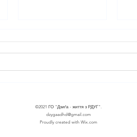
"НЕжовта" бесіда про
Коро
РДУГ
Tim
©2021 ГО "Дзиґа - життя з РДУГ".
dzygaadhd@gmail.com
Proudly created with Wix.com