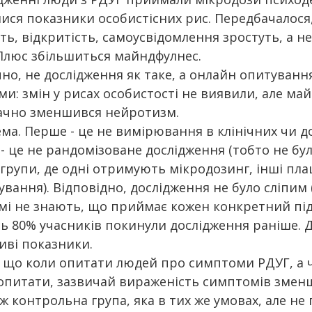
ися показники особистісних рис. Передбачалося
ть, відкритість, самоусвідомлення зростуть, а н
Плюс збільшиться майндфулнес.
чно, не дослідження як таке, а онлайн опитування
ми: змін у рисах особистості не виявили, але ма
значно зменшився нейротизм.
ма. Перше - це не вимірювання в клінічних чи д
 - це не рандомізоване дослідження (тобто не бул
 групи, де одні отримують мікродозинг, інші пла
ування). Відповідно, дослідження не було сліпим 
мі не знають, що приймає кожен конкретний під
сь 80% учасників покинули дослідження раніше. Д
ливі показники.
 що коли опитати людей про симптоми РДУГ, а ч
опитати, зазвичай вираженість симптомів зменш
ж контрольна група, яка в тих же умовах, але не 