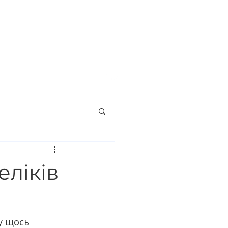
Марне та шкідливе
еліків
у щось 