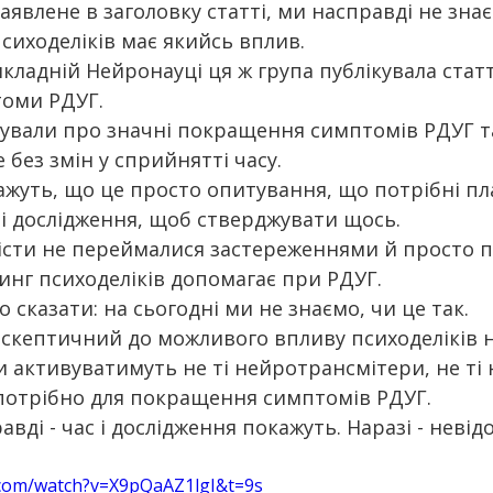
аявлене в заголовку статті, ми насправді не знає
сиходеліків має якийсь вплив.
икладній Нейронауці ця ж група публікувала стат
томи РДУГ.
тували про значні покращення симптомів РДУГ та
 без змін у сприйнятті часу.
ажуть, що це просто опитування, що потрібні пл
і дослідження, щоб стверджувати щось.
істи не переймалися застереженнями й просто п
инг психоделіків допомагає при РДУГ.
 сказати: на сьогодні ми не знаємо, чи це так.
е скептичний до можливого впливу психоделіків н
и активуватимуть не ті нейротрансмітери, не ті 
потрібно для покращення симптомів РДУГ.
авді - час і дослідження покажуть. Наразі - невід
.com/watch?v=X9pQaAZ1lgI&t=9s