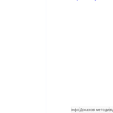
інфо
Доказові методи
в