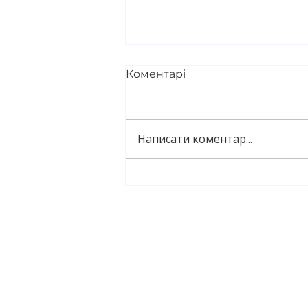
Коментарі
Написати коментар...
Підозрюєте РДУГ? Вам
до психолога чи до
психіатра?