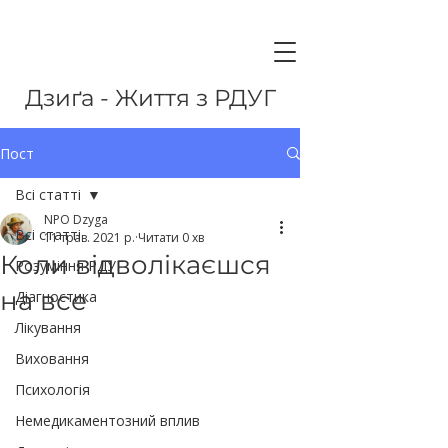
Дзиґа - Життя з РДУГ
Пост
Всі статті
NPO Dzyga
Всі статті
11 трав. 2021 р.
Читати 0 хв
Коли відволікаєшся
Розуміння РДУГ
на все
Діагностика
Лікування
Виховання
Психологія
Немедикаментозний вплив