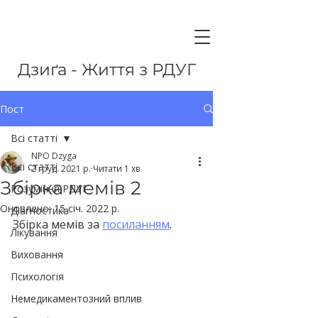
Дзиґа - Життя з РДУГ
Пост
Всі статті
NPO Dzyga
Всі статті
2 груд. 2021 р.
Читати 1 хв
Збірка мемів 2
Розуміння РДУГ
Оновлено:
15 січ. 2022 р.
Діагностика
Збірка мемів за 
посиланням
.
Лікування
Виховання
Психологія
Немедикаментозний вплив