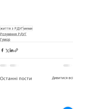
життя з РДУГ
меми
Розуміння РДУГ
Гумор
Останні пости
Дивитися всі