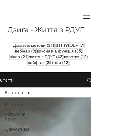
Дзиґа - Життя з РДУГ
31 пост
9 постів
7 постів
Доказові методи
(31)
КПТ
(9)
ОВР
(7)
9 постів
35 постів
вебінар
(9)
виконавча функція
(35)
21 пост
42 пости
12 постів
відео
(21)
життя з РДУГ
(42)
коротко
(12)
25 постів
12 постів
лайфгак
(25)
ліки
(12)
Статті
Всі статті
Всі статті
Розуміння
РДУГ
Діагностика