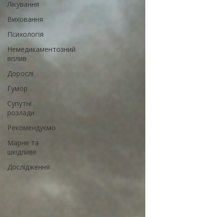
Лікування
Виховання
Психологія
Немедикаментозний
вплив
Дорослі
Гумор
Супутні
розлади
Рекомендуємо
Марне та
шкідливе
Дослідження