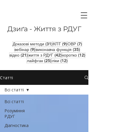
Дзиґа - Життя з РДУГ
31 пост
9 постів
7 постів
Доказові методи
(31)
КПТ
(9)
ОВР
(7)
9 постів
35 постів
вебінар
(9)
виконавча функція
(35)
21 пост
42 пости
12 постів
відео
(21)
життя з РДУГ
(42)
коротко
(12)
25 постів
12 постів
лайфгак
(25)
ліки
(12)
Статті
Всі статті
Всі статті
Розуміння
РДУГ
Діагностика