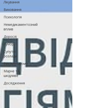
Лікування
Виховання
Психологія
Немедикаментозний
вплив
Дорослі
Гумор
Супутні
розлади
Рекомендуємо
Марне та
шкідливе
Дослідження