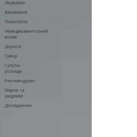
Лікування
Виховання
Психологія
Немедикаментозний
вплив
Дорослі
Гумор
Супутні
розлади
Рекомендуємо
Марне та
шкідливе
Дослідження