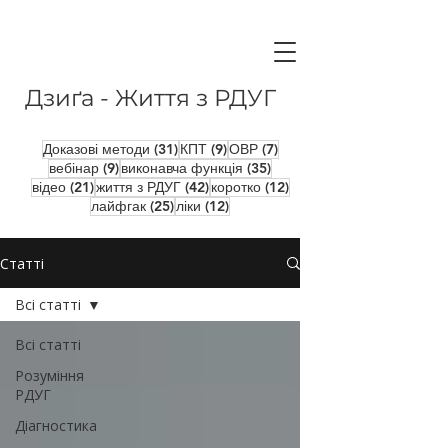
Дзиґа - Життя з РДУГ
31 пост
9 постів
7 постів
Доказові методи
(31)
КПТ
(9)
ОВР
(7)
9 постів
35 постів
вебінар
(9)
виконавча функція
(35)
21 пост
42 пости
12 постів
відео
(21)
життя з РДУГ
(42)
коротко
(12)
25 постів
12 постів
лайфгак
(25)
ліки
(12)
Статті
Всі статті
Всі статті
Розуміння
РДУГ
Діагностика