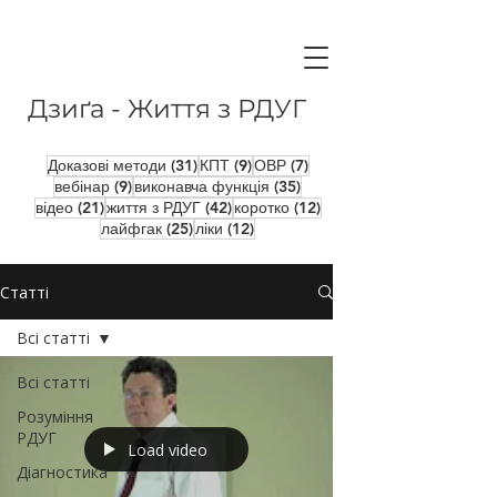
Дзиґа - Життя з РДУГ
31 пост
9 постів
7 постів
Доказові методи
(31)
КПТ
(9)
ОВР
(7)
9 постів
35 постів
вебінар
(9)
виконавча функція
(35)
21 пост
42 пости
12 постів
відео
(21)
життя з РДУГ
(42)
коротко
(12)
25 постів
12 постів
лайфгак
(25)
ліки
(12)
Статті
Всі статті
Всі статті
Розуміння
РДУГ
Load video
Діагностика