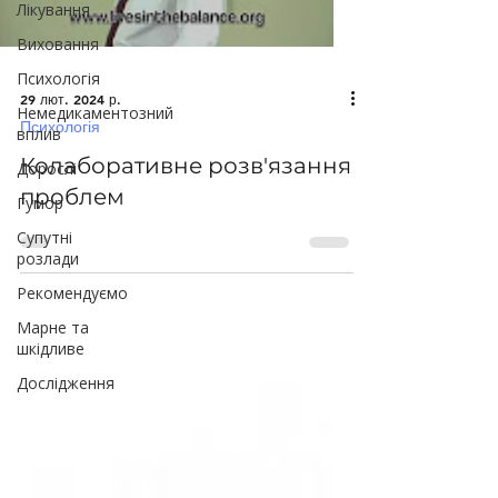
Лікування
Виховання
Психологія
29 лют. 2024 р.
Немедикаментозний
Психологія
вплив
Колаборативне розв'язання
Дорослі
проблем
Гумор
Супутні
розлади
Рекомендуємо
Марне та
шкідливе
Дослідження