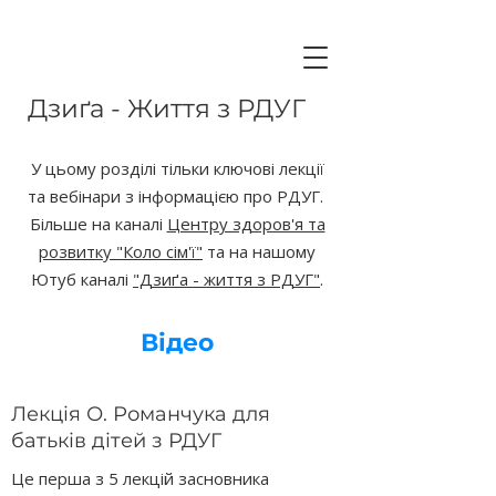
Дзиґа - Життя з РДУГ
У цьому розділі тільки ключові лекції
та вебінари з інформацією про РДУГ.
Більше на каналі
Центру здоров'я та
розвитку "Коло сім'ї"
та на нашому
Ютуб каналі
"Дзиґа - життя з РДУГ"
.
Відео
Лекція О. Романчука для
батьків дітей з РДУГ
Це перша з 5 лекцій засновника